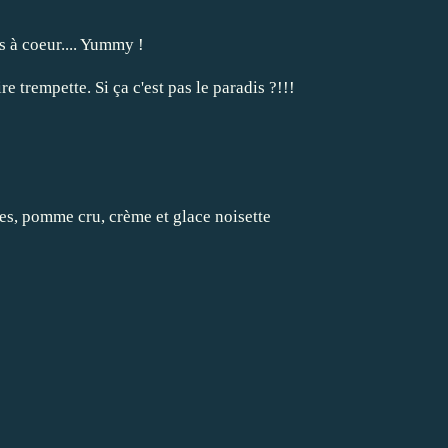
es à coeur.... Yummy !
e trempette. Si ça c'est pas le paradis ?!!!
tes, pomme cru, crème et glace noisette