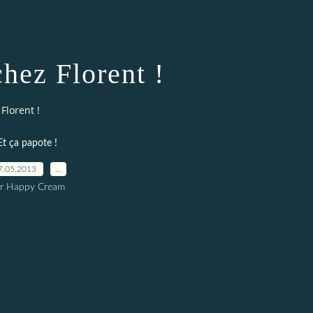
hez Florent !
Florent !
Et ça papote !
7.05.2013
…
r Happy Cream